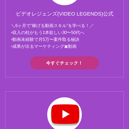
ビデオレジェンズ(VIDEO LEGENDS)公式
＼6ヶ月で"稼げる動画スキル"を学べる！／
▫️収入の柱がもう1本欲しい30〜50代へ
▫️動画未経験で月5万〜案件取る秘訣
▫️成果が出るマーケティング✖️動画
今すぐチェック！