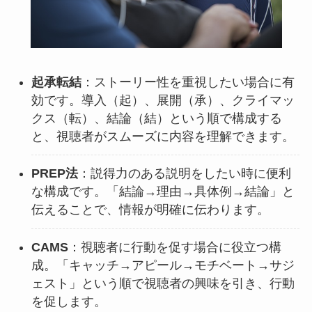
起承転結
：ストーリー性を重視したい場合に有
効です。導入（起）、展開（承）、クライマッ
クス（転）、結論（結）という順で構成する
と、視聴者がスムーズに内容を理解できます。
PREP法
：説得力のある説明をしたい時に便利
な構成です。「結論→理由→具体例→結論」と
伝えることで、情報が明確に伝わります。
CAMS
：視聴者に行動を促す場合に役立つ構
成。「キャッチ→アピール→モチベート→サジ
ェスト」という順で視聴者の興味を引き、行動
を促します。