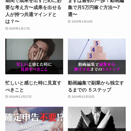
期間で成果を出すために必
まずは最初の一歩！動画編
要な考え方〜成果を出せる
集で月5万円稼ぐ方法〜7
人が持つ共通マインドと
選〜
は？〜
2025年1月10日
2025年1月17日
忙しいと感じた時に見直す
動画編集で副業から独立す
べきこと
るまでの ５ステップ
2024年12月27日
2024年12月20日