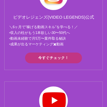
ビデオレジェンズ(VIDEO LEGENDS)公式
＼6ヶ月で"稼げる動画スキル"を学べる！／
▫️収入の柱がもう1本欲しい30〜50代へ
▫️動画未経験で月5万〜案件取る秘訣
▫️成果が出るマーケティング✖️動画
今すぐチェック！