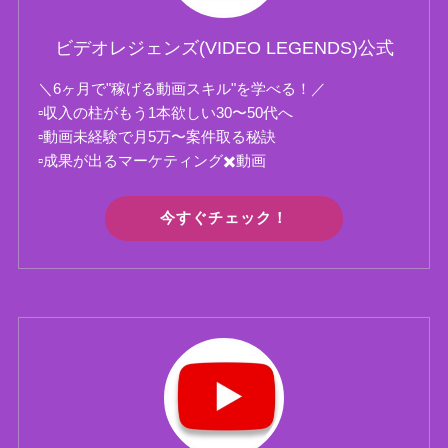
ビデオレジェンズ(VIDEO LEGENDS)公式
＼6ヶ月で"稼げる動画スキル"を学べる！／
▫️収入の柱がもう1本欲しい30〜50代へ
▫️動画未経験で月5万〜案件取る秘訣
▫️成果が出るマーケティング✖️動画
今すぐチェック！