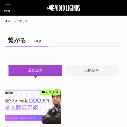
MENU
ホーム
繋がる
繋がる
– tag –
最新記事
人気記事
VL生_対談