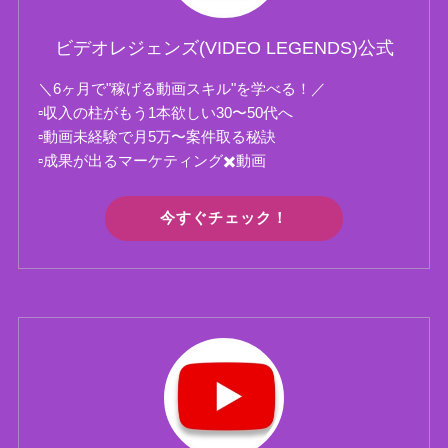
ビデオレジェンズ(VIDEO LEGENDS)公式
＼6ヶ月で"稼げる動画スキル"を学べる！／
▫️収入の柱がもう1本欲しい30〜50代へ
▫️動画未経験で月5万〜案件取る秘訣
▫️成果が出るマーケティング✖️動画
今すぐチェック！