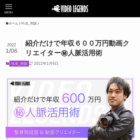
MENU
ホーム
VL生_対談
紹介だけで年収６００万円動画ク
2022
1/06
リエイター㊙︎人脈活用術
2022年1月6日
VL生_対談