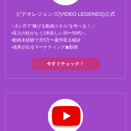
ビデオレジェンズ(VIDEO LEGENDS)公式
＼6ヶ月で"稼げる動画スキル"を学べる！／
▫️収入の柱がもう1本欲しい30〜50代へ
▫️動画未経験で月5万〜案件取る秘訣
▫️成果が出るマーケティング✖️動画
今すぐチェック！