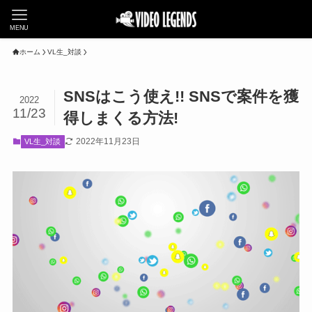
MENU
ホーム
VL生_対談
SNSはこう使え!! SNSで案件を獲
2022
11/23
得しまくる方法!
2022年11月23日
VL生_対談